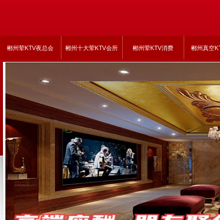
郴州荤KTV夜总会
郴州十大荤KTV会所
郴州荤KTV消费
郴州真空K