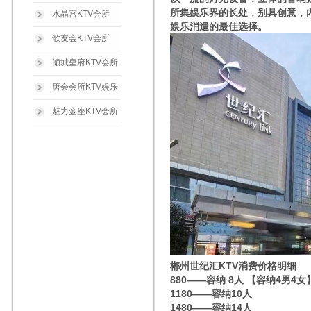
所集娱乐界的长处，别具创意，
水晶宫KTV会所
娱乐消遣的最佳选择。
歌友会KTV会所
倾城皇府KTV会所
唐会会所KTV娱乐
魅力金座KTV会所
郴州世纪汇KTV消费价格明细
880——容纳 8人 【容纳4男4女
1180——容纳10人
1480——容纳14人