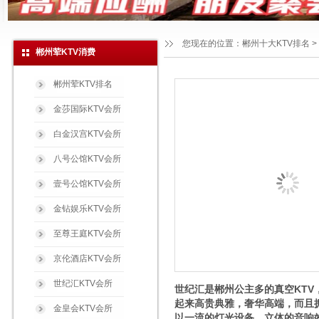
您现在的位置：
郴州十大KTV排名
>
郴州荤KTV消费
郴州荤KTV排名
金莎国际KTV会所
白金汉宫KTV会所
八号公馆KTV会所
壹号公馆KTV会所
金钻娱乐KTV会所
至尊王庭KTV会所
京伦酒店KTV会所
世纪汇KTV会所
世纪汇是郴州公主多的真空KTV
起来高贵典雅，奢华高端，而且
金皇会KTV会所
以一流的灯光设备，立体的音响